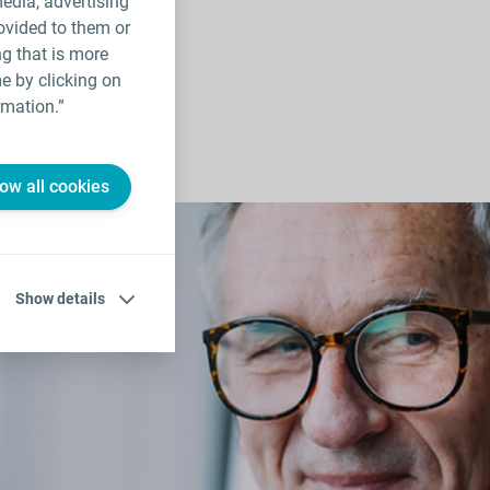
media, advertising
ovided to them or
ng that is more
e by clicking on
rmation.”
low all cookies
Show details