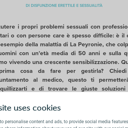
DI DISFUNZIONE ERETTILE E SESSUALITÀ
cutere i propri problemi sessuali con profession
tari o con persone care è spesso difficile: è il
 esempio della malattia di La Peyronie, che colp
 uomini con un’età media di 50 anni e sulla q
amo vivendo una crescente sensibilizzazione. Qu
prima cosa da fare per gestirla? Chied
untamento al medico, questo ti permetter
nquillizzarti e di trovare le giuste soluzioni
iorare la tua vita quotidiana.
ite uses cookies
to personalise content and ads, to provide social media feature