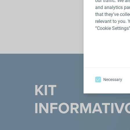
our traffic. We a
and analytics pa
that they’ve coll
relevant to you. 
“Cookie Settings
Necessary
KIT
INFORMATIV