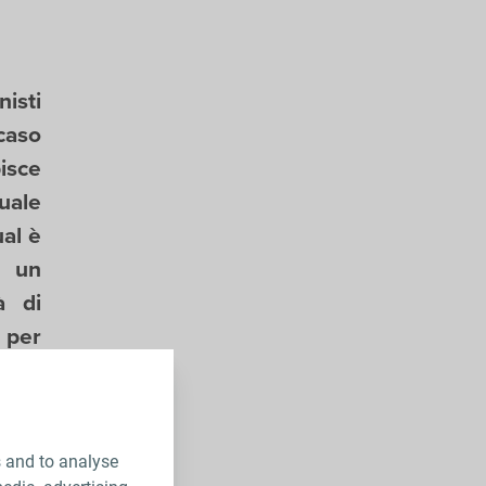
isti
 caso
isce
uale
al è
i un
à di
 per
s and to analyse