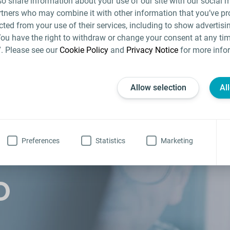
lso share information about your use of our site with our social 
CONDIVIDI QUESTO ARTICOLO
rtners who may combine it with other information that you’ve pr
ected from your use of their services, including to show advertisi
You have the right to withdraw or change your consent at any tim
”. Please see our
Cookie Policy
and
Privacy Notice
for more info
Allow selection
Al
Preferences
Statistics
Marketing
O