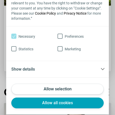
relevant to you. You have the right to withdraw or change
your consent at any time by clicking on “Cookie Settings”.
Please see our
Cookie Policy
and
Privacy Notice
for more
DISFUNZIONE ERETTILE E SESSUALITÀ
information.”
Relazionati con il tuo partner: riscopri la tua
sessualità
Necessary
Preferences
Come partner, a volte ci sentiamo come se
fossimo responsabili del benessere di chi
Statistics
Marketing
amiamo: ...
LEGGI DI PIÙ
Show details
CONSIGLI DI SALUTE
Allow selection
Allow all cookies