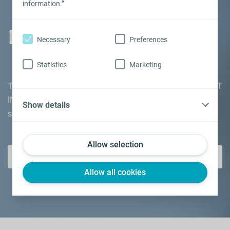
information.”
KIT INFORMATIVO
Necessary
Preferences
Statistics
Marketing
Tutto quello che devi sapere sulla DE. Ricevi il tuo KIT
INFORMATIVO GRATUITO con i nostri consigli per
Show details
superare la disfunzione erettile.
Allow selection
CLICCA QUI
Allow all cookies