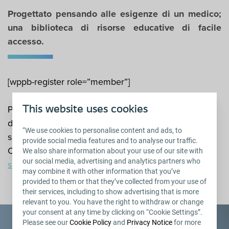
Progettato pensando alle esigenze di un medico;
una biblioteca di risorse educative di facile
accesso.
[wppb-register role=”member”]
This website uses cookies
Per consentirti di accedere alle risorse, Coloplast
dovrà trattare i tuoi dati personali. Per informazioni
“We use cookies to personalise content and ads, to
sul trattamento dei miei dati personali da parte di
provide social media features and to analyse our traffic.
Coloplast e sui miei diritti, consultare
l’informativa
We also share information about your use of our site with
our social media, advertising and analytics partners who
sulla privacy
.
may combine it with other information that you’ve
provided to them or that they’ve collected from your use of
their services, including to show advertising that is more
relevant to you. You have the right to withdraw or change
your consent at any time by clicking on “Cookie Settings”.
Please see our
Cookie Policy
and
Privacy Notice
for more