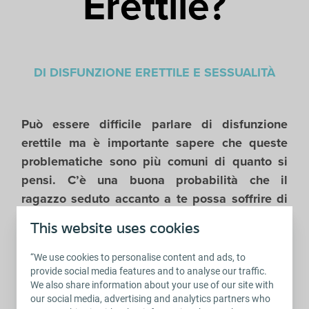
Erettile?
DI DISFUNZIONE ERETTILE E SESSUALITÀ
Può essere difficile parlare di disfunzione
erettile ma è importante sapere che queste
problematiche sono più comuni di quanto si
pensi. C’è una buona probabilità che il
ragazzo seduto accanto a te possa soffrire di
DE o che la donna dall’altra parte della stanza
This website uses cookies
si stia chiedendo come aiutare il suo partner a
trovare risposte.
“We use cookies to personalise content and ads, to
provide social media features and to analyse our traffic.
We also share information about your use of our site with
our social media, advertising and analytics partners who