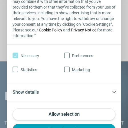
may combine it with other information that you’ve
provided to them or that they’ve collected from your use of
their services, including to show advertising that is more
CONDIVIDI QUESTO ARTICOLO
relevant to you. You have the right to withdraw or change
your consent at any time by clicking on “Cookie Settings”.
Please see our
Cookie Policy
and
Privacy Notice
for more
information.”
Necessary
Preferences
Statistics
Marketing
KIT INFORMATIVO
Show details
Allow selection
Tutto quello che devi sapere sulla DE. Ricevi il tuo KIT