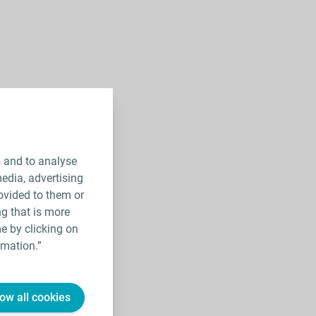
s and to analyse
media, advertising
ovided to them or
ng that is more
e by clicking on
rmation.”
low all cookies