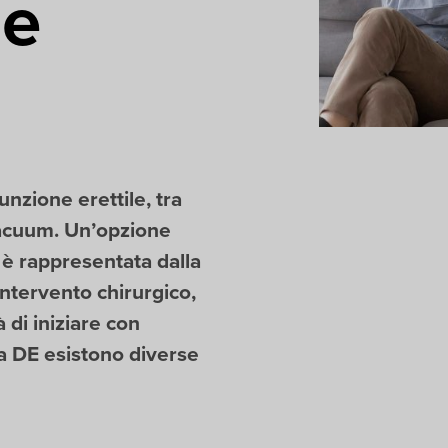
ne
unzione erettile, tra
 vacuum. Un’opzione
 è rappresentata dalla
intervento chirurgico,
à di iniziare con
la DE esistono diverse