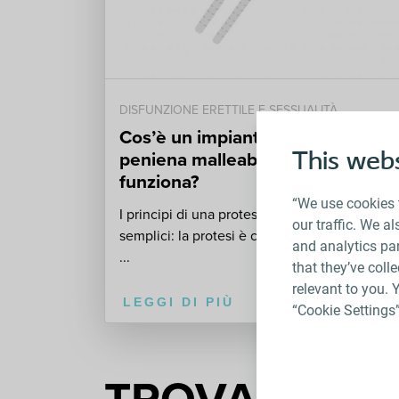
DISFUNZIONE ERETTILE E SESSUALITÀ
Cos’è un impianto di protesi
peniena malleabile? Come
This webs
funziona?
“We use cookies 
I principi di una protesi malleabile1 sono
our traffic. We a
semplici: la protesi è costituita da due cilindri
and analytics pa
...
that they’ve coll
relevant to you. 
LEGGI DI PIÙ
“Cookie Settings