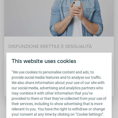
DISFUNZIONE ERETTILE E SESSUALITÀ
Lo stress può provocare la Disfunzione
Erettile?
This website uses cookies
Sapevi che lo stress può influenzare la tua vita
“We use cookies to personalise content and ads, to
sessuale? Nel corso della vita tutti ...
provide social media features and to analyse our traffic.
We also share information about your use of our site with
our social media, advertising and analytics partners who
LEGGI DI PIÙ
may combine it with other information that you’ve
provided to them or that they’ve collected from your use of
their services, including to show advertising that is more
relevant to you. You have the right to withdraw or change
your consent at any time by clicking on “Cookie Settings”.