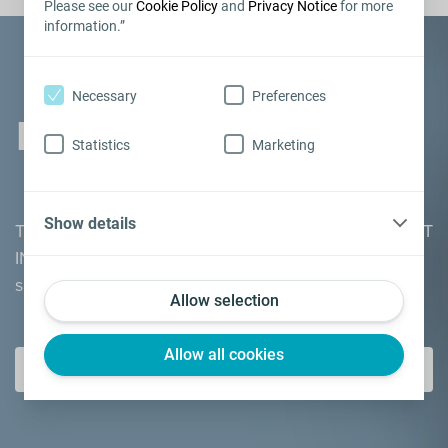
Please see our
Cookie Policy
and
Privacy Notice
for more
information.”
Necessary
Preferences
KIT INFORMATIVO
Statistics
Marketing
Show details
Tutto quello che devi sapere sulla DE. Ricevi il tuo KIT
INFORMATIVO GRATUITO con i nostri consigli per
superare la disfunzione erettile.
Allow selection
Allow all cookies
CLICCA QUI